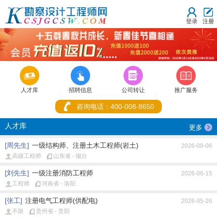
登录
注册
1
2
3
4
5
6



人才库
招聘信息
公司转让
推广服务
咨询电话：400-008-8650
人才库
更多
[周先生]
一级结构师、注册土木工程师(岩土)
2026-08-06
高级工程师
山东省 - 烟台
[刘先生]
一级注册消防工程师
2026-06-15
工程师
河南省 - 洛阳
[张工]
注册电气工程师(供配电)
2026-05-26
不限
贵州省 - 贵阳