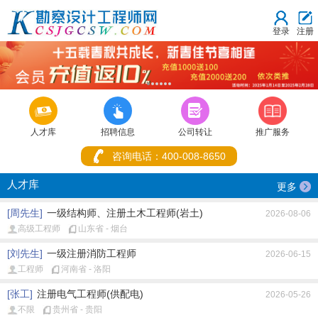
登录
注册
1
2
3
4
5
6



人才库
招聘信息
公司转让
推广服务
咨询电话：400-008-8650
人才库
更多
[周先生]
一级结构师、注册土木工程师(岩土)
2026-08-06
高级工程师
山东省 - 烟台
[刘先生]
一级注册消防工程师
2026-06-15
工程师
河南省 - 洛阳
[张工]
注册电气工程师(供配电)
2026-05-26
不限
贵州省 - 贵阳