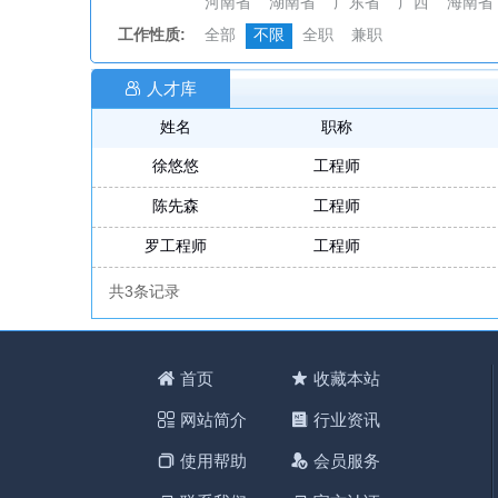
河南省
湖南省
广东省
广西
海南省
工作性质:
全部
不限
全职
兼职
人才库
姓名
职称
徐悠悠
工程师
陈先森
工程师
罗工程师
工程师
共3条记录
首页
收藏本站
网站简介
行业资讯
使用帮助
会员服务