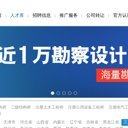
页
人才库
招聘信息
推广服务
公司转让
官方认
构师
二级结构师
注册土木工程师
注册公用设备工程师
注册电气
师
天津市
河北省
山西省
内蒙古
辽宁省
吉林省
黑龙江省
江