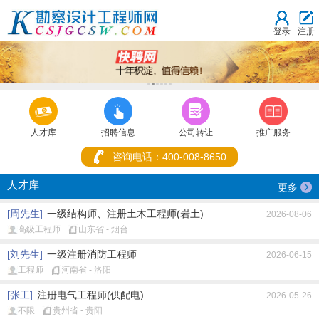
登录
注册
1
2
3
4
5
6



人才库
招聘信息
公司转让
推广服务
咨询电话：400-008-8650
人才库
更多
[周先生]
一级结构师、注册土木工程师(岩土)
2026-08-06
高级工程师
山东省 - 烟台
[刘先生]
一级注册消防工程师
2026-06-15
工程师
河南省 - 洛阳
[张工]
注册电气工程师(供配电)
2026-05-26
不限
贵州省 - 贵阳