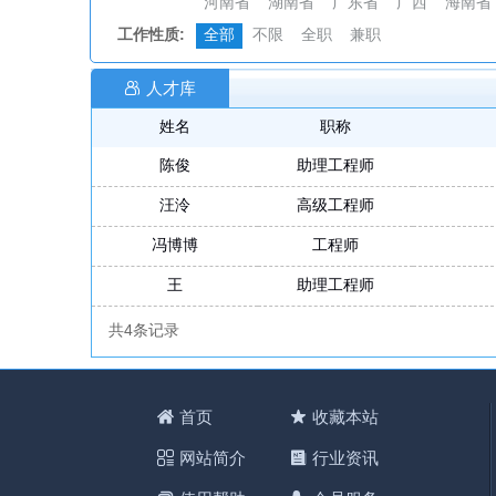
河南省
湖南省
广东省
广西
海南省
工作性质:
全部
不限
全职
兼职
人才库
姓名
职称
陈俊
助理工程师
汪泠
高级工程师
冯博博
工程师
王
助理工程师
共4条记录
首页
收藏本站
网站简介
行业资讯