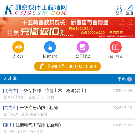
登录
注册
1
2
3
4
5
6



人才库
招聘信息
公司转让
推广服务
咨询电话：400-008-8650
人才库
更多
[周先生]
一级结构师、注册土木工程师(岩土)
2026-08-06
高级工程师
山东省 - 烟台
[刘先生]
一级注册消防工程师
2026-06-15
工程师
河南省 - 洛阳
[张工]
注册电气工程师(供配电)
2026-05-26
不限
贵州省 - 贵阳