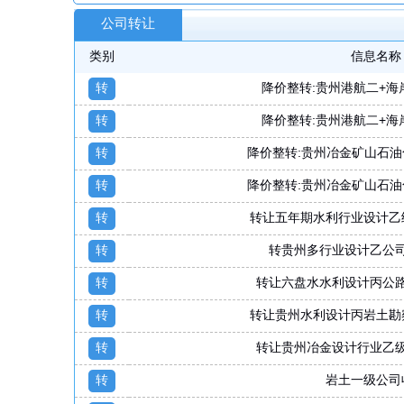
公司转让
类别
信息名称
转
降价整转:贵州港航二+海
转
降价整转:贵州港航二+海
转
降价整转:贵州冶金矿山石油
转
降价整转:贵州冶金矿山石油
转
转让五年期水利行业设计乙
转
转贵州多行业设计乙公
转
转让六盘水水利设计丙公
转
转让贵州水利设计丙岩土勘
转
转让贵州冶金设计行业乙
转
岩土一级公司