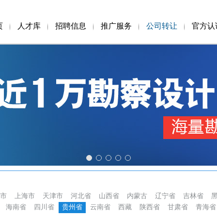
页
人才库
招聘信息
推广服务
公司转让
官方认
市
上海市
天津市
河北省
山西省
内蒙古
辽宁省
吉林省
海南省
四川省
贵州省
云南省
西藏
陕西省
甘肃省
青海省