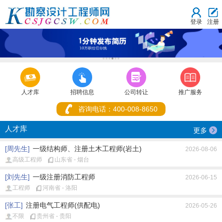
登录
注册
1
2
3
4
5
6



人才库
招聘信息
公司转让
推广服务
咨询电话：400-008-8650
人才库
更多
[周先生]
一级结构师、注册土木工程师(岩土)
2026-08-06
高级工程师
山东省 - 烟台
[刘先生]
一级注册消防工程师
2026-06-15
工程师
河南省 - 洛阳
[张工]
注册电气工程师(供配电)
2026-05-26
不限
贵州省 - 贵阳